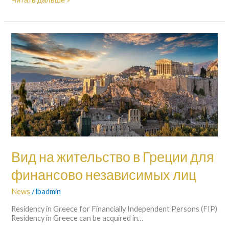
Вид
на
жительство
в
Греции
для
финансово
независимых
лиц
Вид на жительство в Греции для
финансово независимых лиц
News
/
lbadmin
Residency in Greece for Financially Independent Persons (FIP)
Residency in Greece can be acquired in…