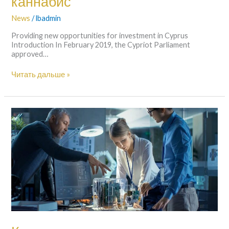
каннабис
News
/
lbadmin
Providing new opportunities for investment in Cyprus
Introduction In February 2019, the Cypriot Parliament
approved…
Читать дальше »
Кипрские
инновации
и
стартапы