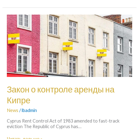
Закон
о
контроле
аренды
на
Кипре
Закон о контроле аренды на
Кипре
News
/
lbadmin
Cyprus Rent Control Act of 1983 amended to fast-track
eviction The Republic of Cyprus has…
Читать дальше »