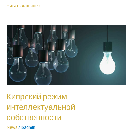
Читать дальше »
Кипрский
режим
интеллектуальной
собственности
Кипрский режим
интеллектуальной
собственности
News
/
lbadmin