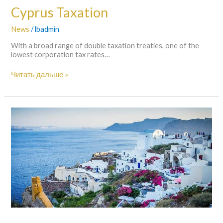
Cyprus Taxation
News
/
lbadmin
With a broad range of double taxation treaties, one of the
lowest corporation tax rates…
Читать дальше »
Золотые
визы:
Греция