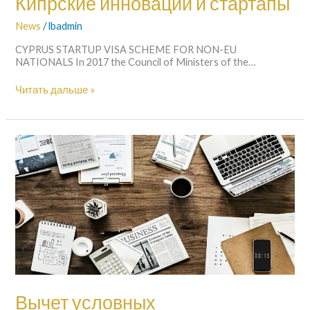
Кипрские инновации и стартапы
News
/
lbadmin
CYPRUS STARTUP VISA SCHEME FOR NON-EU
NATIONALS In 2017 the Council of Ministers of the…
Читать дальше »
Вычет
условных
процентов(NID)
Вычет условных